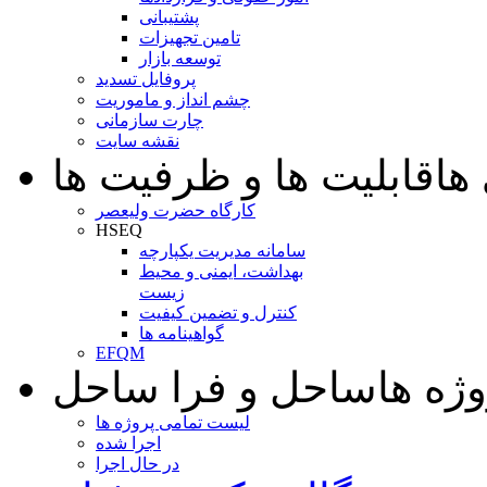
پشتیبانی
تامین تجهیزات
توسعه بازار
پروفایل تسدید
چشم انداز و ماموریت
چارت سازمانی
نقشه سایت
ها
قابلیت ها و ظرفیت ها
کارگاه حضرت ولیعصر
HSEQ
سامانه مدیریت یکپارچه
بهداشت، ایمنی و محیط
زیست
کنترل و تضمین کیفیت
گواهینامه ها
EFQM
وژه ها
ساحل و فرا ساحل
لیست تمامی پروژه ها
اجرا شده
در حال اجرا