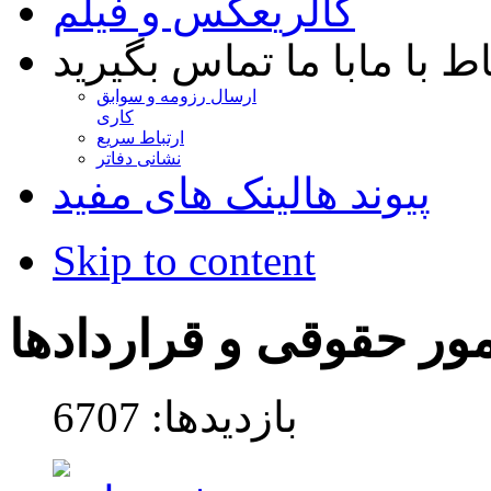
گالری
عکس و فیلم
اط با ما
با ما تماس بگیرید
ارسال رزومه و سوابق
کاری
ارتباط سریع
نشانی دفاتر
پیوند ها
لینک های مفید
Skip to content
مور حقوقی و قراردادها
بازدیدها: 6707