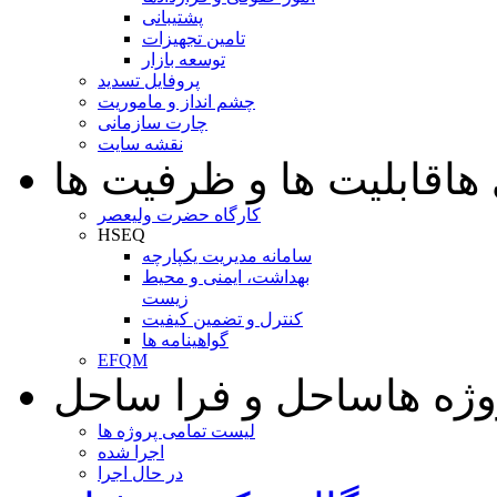
پشتیبانی
تامین تجهیزات
توسعه بازار
پروفایل تسدید
چشم انداز و ماموریت
چارت سازمانی
نقشه سایت
ها
قابلیت ها و ظرفیت ها
کارگاه حضرت ولیعصر
HSEQ
سامانه مدیریت یکپارچه
بهداشت، ایمنی و محیط
زیست
کنترل و تضمین کیفیت
گواهینامه ها
EFQM
وژه ها
ساحل و فرا ساحل
لیست تمامی پروژه ها
اجرا شده
در حال اجرا