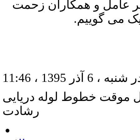
یر عامل و همکاران زحمت
ک می­ گوییم.
1395 ، 11:46
ل موقت خطوط لوله دریایی
رشادت