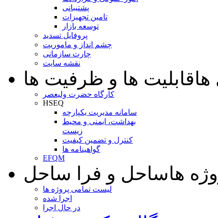
پشتیبانی
تامین تجهیزات
توسعه بازار
پروفایل تسدید
چشم انداز و ماموریت
چارت سازمانی
نقشه سایت
ها
قابلیت ها و ظرفیت ها
کارگاه حضرت ولیعصر
HSEQ
سامانه مدیریت یکپارچه
بهداشت، ایمنی و محیط
زیست
کنترل و تضمین کیفیت
گواهینامه ها
EFQM
وژه ها
ساحل و فرا ساحل
لیست تمامی پروژه ها
اجرا شده
در حال اجرا