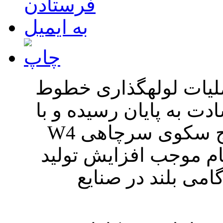
لیات لوله­گذاری خطوط
ت به پایان رسیده و با
روشن شدن سکوی F4 و استخراج سکوی سرچاهی W4
ام موجب افزایش تولید
م گامی بلند در صنایع