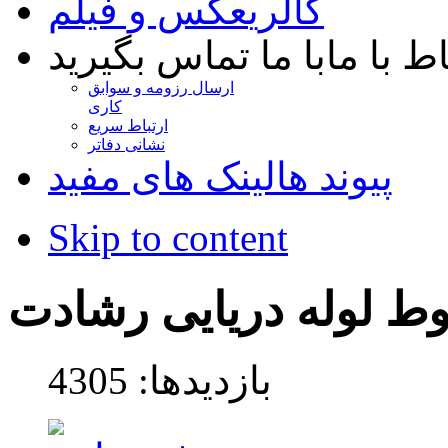
گالری
عکس و فیلم
اط با ما
با ما تماس بگیرید
ارسال رزومه و سوابق
کاری
ارتباط سریع
نشانی دفاتر
پیوند ها
لینک های مفید
Skip to content
 لوله دریایی رشادت
بازدیدها: 4305